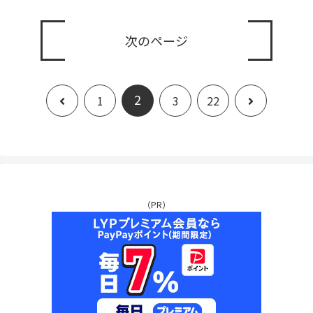
次のページ
2
前
次
1
3
22
へ
へ
（PR）