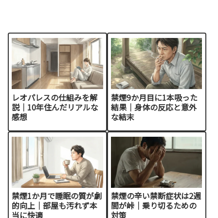
レオパレスの仕組みを解
禁煙9か月目に1本吸った
説｜10年住んだリアルな
結果｜身体の反応と意外
感想
な結末
禁煙1か月で睡眠の質が劇
禁煙の辛い禁断症状は2週
的向上｜部屋も汚れず本
間が峠｜乗り切るための
当に快適
対策