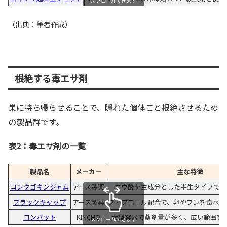
スクロールできます
（出典：筆者作成）
根絶する毒エサ剤
巣に持ち帰らせることで、隠れた個体ごと根絶させるため
の製品群です。
表2：毒エサ剤の一覧
製品名
メーカー
主な特徴
コンクゴキンジャム
アース製薬
ホウ酸を主成分とした半生タイプで誘
ブラックキャップ
アース製薬
フィプロニル配合で、卵やフンを食べた
コンバット
KINCHO
大型容器で薬剤量が多く、広い範囲を
スクロールできます