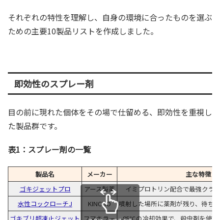
それぞれの特性を理解し、自身の環境に合ったものを選ぶ
ための主要10製品リストを作成しました。
即効性のスプレー剤
目の前に現れた個体をその場で仕留める、即効性を重視し
た製品群です。
表1：スプレー剤の一覧
製品名
メーカー
主な特徴
ゴキジェットプロ
アース製薬
イミプロトリン配合で最強クラ
水性コックローチJ
KINCHO
噴射した場所に薬剤が残り、待ち
ゴキブリ超凍止ジェット
フマキラー
-85℃の冷却効果で、殺虫剤を使