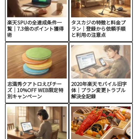
楽天SPUの全達成条件一
タスカジの特徴と料金プ
覧｜7.3倍のポイント獲得
ラン｜登録から依頼手順
術
と利用の注意点
志満秀クアトロえびチー
2020年楽天モバイル旧字
ズ｜10%OFF WEB限定特
体｜プラン変更トラブル
別キャンペーン
解決全記録