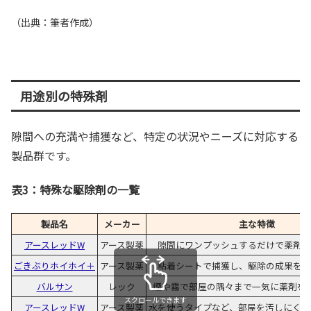
（出典：筆者作成）
用途別の特殊剤
隙間への充満や捕獲など、特定の状況やニーズに対応する
製品群です。
表3：特殊な駆除剤の一覧
製品名
メーカー
主な特徴
アースレッドW
アース製薬
隙間にワンプッシュするだけで薬剤が
ごきぶりホイホイ＋
アース製薬
粘着シートで捕獲し、駆除の成果を目
バルサン
レック
煙や霧で部屋の隅々まで一気に薬剤を
スクロールできます
アースレッドW
アース製薬
水を使うタイプなど、部屋を汚しにくい