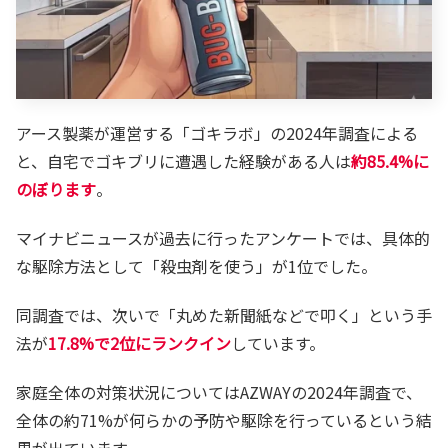
アース製薬が運営する「ゴキラボ」の2024年調査による
と、自宅でゴキブリに遭遇した経験がある人は
約85.4%に
のぼります
。
マイナビニュースが過去に行ったアンケートでは、具体的
な駆除方法として「殺虫剤を使う」が1位でした。
同調査では、次いで「丸めた新聞紙などで叩く」という手
法が
17.8%で2位にランクイン
しています。
家庭全体の対策状況についてはAZWAYの2024年調査で、
全体の約71%が何らかの予防や駆除を行っているという結
果が出ています。