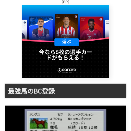
（PR）
最強馬のBC登録