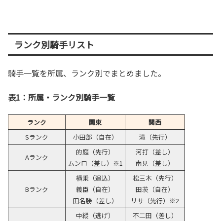
ランク別騎手リスト
騎手一覧を所属、ランク別でまとめました。
表1：所属・ランク別騎手一覧
ランク
関東
関西
Sランク
小田部（自在）
滝（先行）
的庭（先行）
河打（差し）
Aランク
ムンロ（差し）※1
南見（差し）
横乗（追込）
松三木（先行）
Bランク
義臣（自在）
田茨（自在）
田名勝（差し）
リサ（先行）※2
中縦（逃げ）
不二田（差し）