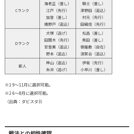
海老正（差し）
騎士（差し）
Cランク
江戸（先行）
津野田（追込）
加登（差し）
村元（先行）
橋野戸（追込）
田縞信（先行）
犬塚（逃げ）
松昌（差し）
田間木（先行）
熊田（差し）
Dランク
安登美（追込）
御屋敷（自在）
野本（追込）
須賀谷（追込）
神山（追込）
伊坂（先行）
新人
糸井（逃げ）
小早川（差し）
※1 9～11月に選択可能。
※2 6～8月に選択可能。
（出典：ダビスタ3）
戦法との相性確認