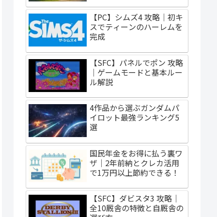
【PC】シムズ4 攻略｜初キ
スでティーンのハーレムを
完成
【SFC】パネルでポン 攻略
｜ゲームモードと基本ルー
ル解説
4作品から選ぶガンダムパ
イロット最強ランキング5
選
国民年金をお得に払う裏ワ
ザ｜2年前納とクレカ活用
で1万円以上節約できる！
【SFC】ダビスタ3 攻略｜
全10厩舎の特徴と自厩舎の